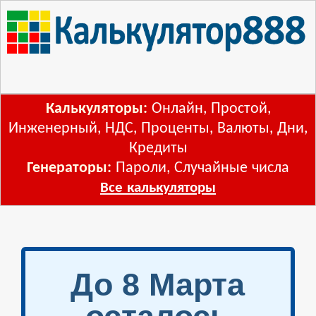
Калькуляторы:
Онлайн
,
Простой
,
Инженерный
,
НДС
,
Проценты
,
Валюты
,
Дни
,
Кредиты
Генераторы:
Пароли
,
Случайные числа
Все калькуляторы
До 8 Марта