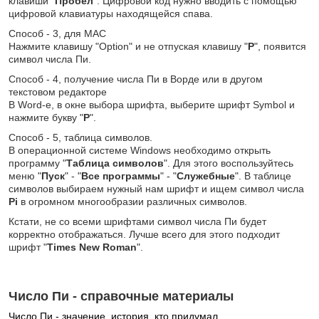
клавиши "
Пробел
". Цифровой код нужно вводить с помощью
цифровой клавиатуры находящейся спава.
Способ - 3, для MAC
Нажмите клавишу "Option" и не отпуская клавишу "
P
", появится
символ числа Пи.
Способ - 4, получение числа Пи в Ворде или в другом
текстовом редакторе
В Word-е, в окне выбора шрифта, выберите шрифт Symbol и
нажмите букву "
P
".
Способ - 5, таблица символов.
В операционной системе Windows необходимо открыть
программу "
Таблица символов
". Для этого воспользуйтесь
меню "
Пуск
" - "
Все программы
" - "
Служебные
". В таблице
символов выбираем нужный нам шрифт и ищем символ числа
Pi
в огромном многообразии различных символов.
Кстати, не со всеми шрифтами символ числа Пи будет
корректно отображаться. Лучше всего для этого подходит
шрифт "
Times New Roman
".
Число Пи - справочные материалы
Число Пи - значение, история, кто придумал