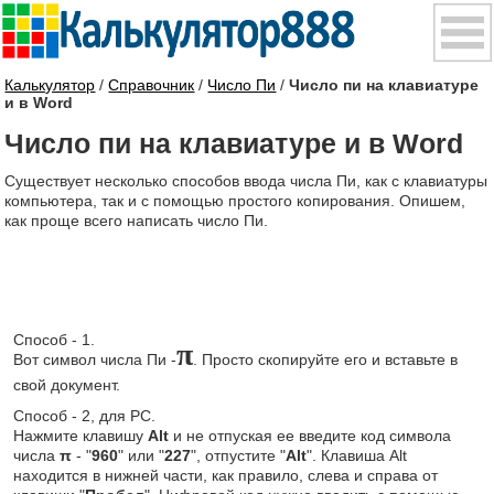
Калькулятор
/
Справочник
/
Число Пи
/
Число пи на клавиатуре
и в Word
Число пи на клавиатуре и в Word
Существует несколько способов ввода числа Пи, как с клавиатуры
компьютера, так и с помощью простого копирования. Опишем,
как проще всего написать число Пи.
Способ - 1.
π
Вот символ числа Пи -
. Просто скопируйте его и вставьте в
свой документ.
Способ - 2, для PC.
Нажмите клавишу
Alt
и не отпуская ее введите код символа
числа
π
- "
960
" или "
227
", отпустите "
Alt
". Клавиша Alt
находится в нижней части, как правило, слева и справа от