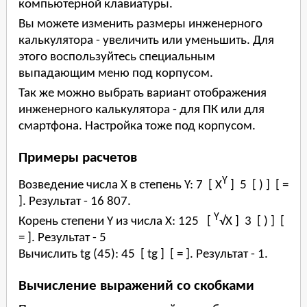
компьютерной клавиатуры.
Вы можете изменить размеры инженерного
калькулятора - увеличить или уменьшить. Для
этого воспользуйтесь специальным
выпадающим меню под корпусом.
Так же можно выбрать вариант отображения
инженерного калькулятора - для ПК или для
смартфона. Настройка тоже под корпусом.
Примеры расчетов
Y
Возведение числа X в степень Y: 7 [ X
] 5 [ ) ] [ =
]. Результат - 16 807.
Y
Корень степени Y из числа X: 125 [
√X ] 3 [ ) ] [
= ]. Результат - 5
Вычислить tg (45): 45 [ tg ] [ = ]. Результат - 1.
Вычисление выражений со скобками