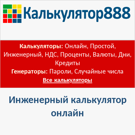
Калькуляторы:
Онлайн
,
Простой
,
Инженерный
,
НДС
,
Проценты
,
Валюты
,
Дни
,
Кредиты
Генераторы:
Пароли
,
Случайные числа
Все калькуляторы
Инженерный калькулятор
онлайн