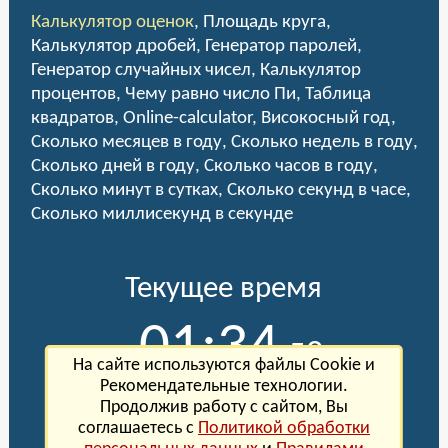
Калькулятор оценок
,
Площадь круга
,
Калькулятор дробей
,
Генератор паролей
,
Генератор случайных чисел
,
Калькулятор
процентов
,
Чему равно число Пи
,
Таблица
квадратов
,
Online-calculator
,
Високосный год
,
Сколько месяцев в году
,
Сколько недель в году
,
Сколько дней в году
,
Сколько часов в году
,
Сколько минут в сутках
,
Сколько секунд в часе
,
Сколько миллисекунд в секунде
Текущее время
01:34
:58
На сайте используются файлы Cookie и
Рекомендательные технологии.
Сегодня Суббота, 8 августа 2026 года
Продолжив работу с сайтом, Вы
(
настроить
)
соглашаетесь с
Политикой обработки