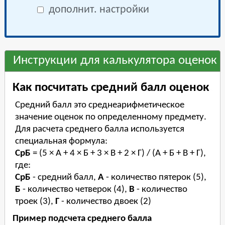
дополнит. настройки
Инструкции для калькулятора оценок
Как посчитать средний балл оценок
Средний балл это среднеарифметическое
значение оценок по определенному предмету.
Для расчета среднего балла используется
специальная формула:
СрБ
= (5 × А + 4 × Б + 3 × В + 2 × Г) / (А + Б + В + Г),
где:
СрБ
- средний балл,
А
- количество пятерок (5),
Б
- количество четверок (4),
В
- количество
троек (3),
Г
- количество двоек (2)
Пример подсчета среднего балла