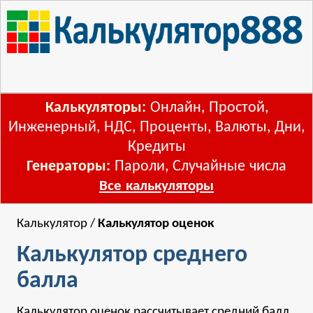
Калькуляторы:
Онлайн
,
Простой
,
Инженерный
,
НДС
,
Проценты
,
Валюты
,
Дни
,
Кредиты
Генераторы:
Пароли
,
Случайные числа
Все калькуляторы
Калькулятор
/
Калькулятор оценок
Калькулятор среднего
балла
Калькулятор оценок рассчитывает средний балл,