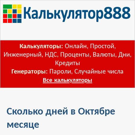
Калькуляторы:
Онлайн
,
Простой
,
Инженерный
,
НДС
,
Проценты
,
Валюты
,
Дни
,
Кредиты
Генераторы:
Пароли
,
Случайные числа
Все калькуляторы
Сколько дней в Октябре
месяце