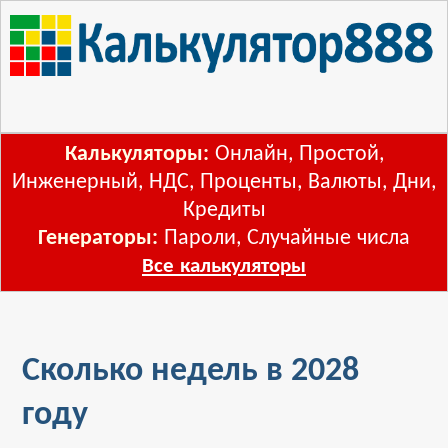
Калькуляторы:
Онлайн
,
Простой
,
Инженерный
,
НДС
,
Проценты
,
Валюты
,
Дни
,
Кредиты
Генераторы:
Пароли
,
Случайные числа
Все калькуляторы
Сколько недель в 2028
году