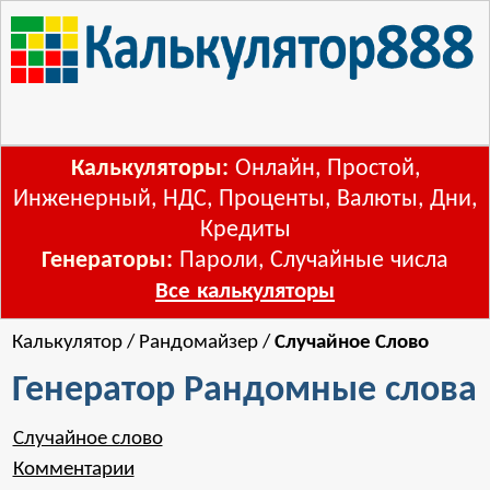
Калькуляторы:
Онлайн
,
Простой
,
Инженерный
,
НДС
,
Проценты
,
Валюты
,
Дни
,
Кредиты
Генераторы:
Пароли
,
Случайные числа
Все калькуляторы
Калькулятор
/
Рандомайзер
/
Случайное Слово
Генератор Рандомные слова
Случайное слово
Комментарии